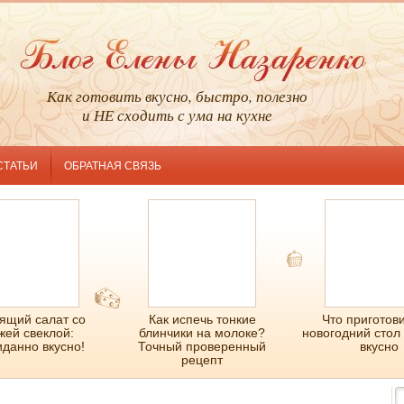
Как готовить вкусно, быстро, полезно
и НЕ сходить с ума на кухне
СТАТЬИ
ОБРАТНАЯ СВЯЗЬ
ящий салат со
Как испечь тонкие
Что приготови
жей свеклой:
блинчики на молоке?
новогодний стол
данно вкусно!
Точный проверенный
вкусно
рецепт