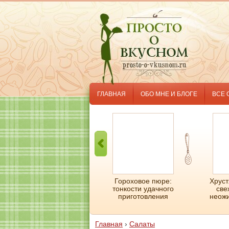
ГЛАВНАЯ
ОБО МНЕ И БЛОГЕ
ВСЕ 
Пицца из кабачков: по-
Гороховое пюре:
Хруст
настоящему вкусные
тонкости удачного
све
кабачки!
приготовления
неожи
Главная
›
Салаты