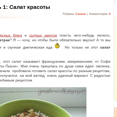
 1: Салат красоты
Рубрика:
Салаты
Комментарии:
9
мясных блюд
и
сытных закусок
поесть чего-нибудь легкого,
втрак
? Я — хочу, но чтобы было обязательно вкусно! А то мы
ая и скучная диетическая еда
. Но только не этот
салат
й, этот салат называют французским, американским, от Софи
ты Пьехи». Мне очень пришлась по душе сама идея: овсянка,
начала пробовала готовить салат красоты по разным рецептам,
получился, на мой взгляд, очень удачный вариант. С радостью
любимым рецептом.