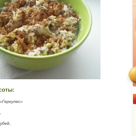
соты:
 «Геркулес»
,
убей,