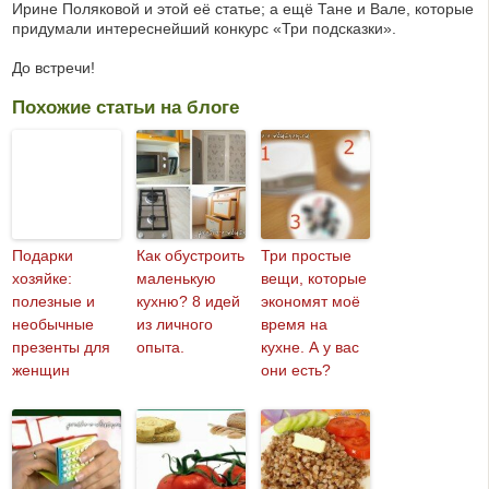
Ирине Поляковой и этой её статье; а ещё Тане и Вале, которые
придумали интереснейший конкурс «Три подсказки».
До встречи!
Похожие статьи на блоге
Подарки
Как обустроить
Три простые
хозяйке:
маленькую
вещи, которые
полезные и
кухню? 8 идей
экономят моё
необычные
из личного
время на
презенты для
опыта.
кухне. А у вас
женщин
они есть?