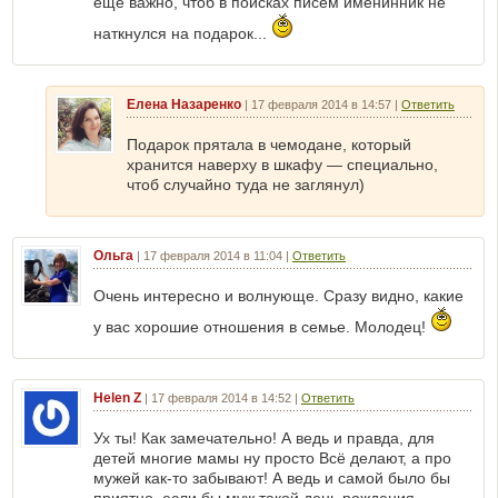
еще важно, чтоб в поисках писем именинник не
наткнулся на подарок...
Елена Назаренко
|
17 февраля 2014 в 14:57
|
Ответить
Подарок прятала в чемодане, который
хранится наверху в шкафу — специально,
чтоб случайно туда не заглянул)
Ольга
|
17 февраля 2014 в 11:04
|
Ответить
Очень интересно и волнующе. Сразу видно, какие
у вас хорошие отношения в семье. Молодец!
Helen Z
|
17 февраля 2014 в 14:52
|
Ответить
Ух ты! Как замечательно! А ведь и правда, для
детей многие мамы ну просто Всё делают, а про
мужей как-то забывают! А ведь и самой было бы
приятно, если бы муж такой день рождения