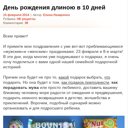
День рождения длиною в 10 дней
15 февраля 2014
|
Автор:
Елена Назаренко
Рубрика:
НЕ рецепты
Комментарии:
38
из кабачков: по-
Гороховое пюре:
Хрустящий са
ящему вкусные
тонкости удачного
свежей свек
Всем привет!
кабачки!
приготовления
неожиданно в
И примите мои поздравления с уже вот-вот приближающимися
«мужским»и «женским» праздниками: 23 февраля и 8-е марта!
В эти дни, когда многие уже подумывают о подарках, я очень
хочу поделиться с вами одной нашей семейной подарочной
историей.
Причем она будет не про то,
какой
подарок выбрать,
что
подарить. Но она будет о том,
как подарок преподнести
,
как
порадовать мужа
или просто любимого, доставить вашему
близкому человеку море радости от ожидания и предвкушения,
подарить немного возвращения в детство, волшебства и
приключений. Впрочем, подобный сценарий можно
организовать и для подросшего ребенка.