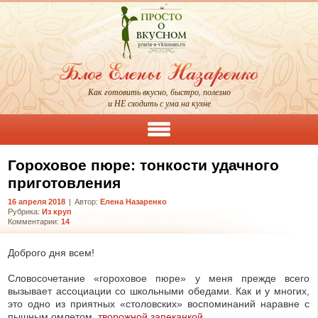
Как готовить вкусно, быстро, полезно
и НЕ сходить с ума на кухне
Гороховое пюре: тонкости удачного
приготовления
16 апреля 2018
|
Автор:
Елена Назаренко
Рубрика:
Из круп
Комментарии:
14
Доброго дня всем!
Словосочетание «гороховое пюре» у меня прежде всего
вызывает ассоциации со школьными обедами. Как и у многих,
это одно из приятных «столовских» воспоминаний наравне с
пышным омлетом,
творожной запеканкой
...