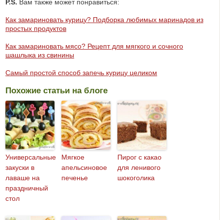
P.S.
Вам также может понравиться:
Как замариновать курицу? Подборка любимых маринадов из
простых продуктов
Как замариновать мясо? Рецепт для мягкого и сочного
шашлыка из свинины
Самый простой способ запечь курицу целиком
Похожие статьи на блоге
Универсальные
Мягкое
Пирог с какао
закуски в
апельсиновое
для ленивого
лаваше на
печенье
шокоголика
праздничный
стол