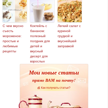
С чем вкусно
Коктейль с
Легкий салат с
съесть
бананом:
куриной
мороженое:
полезный
грудкой и
простые и
полдник для
вкуснейшей
любимые
детей и
заправкой
рецепты
вкусный
десерт для
взрослых
Мои новые статьи
прямо ВАМ на почту!
Как получать статьи?