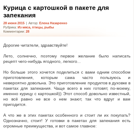
Курица с картошкой в пакете для
запекания
28 июня 2015
|
Автор:
Елена Назаренко
Рубрика:
Из мяса, птицы, рыбы
из кабачков: по-
Гороховое пюре:
Хрустящий са
Комментарии:
28
ящему вкусные
тонкости удачного
свежей свек
кабачки!
приготовления
неожиданно в
Дорогие читатели, здравствуйте!
Лето, солнечно, поэтому первое желание было написать
рецепт чего-нибудь ягодного, легкого...
Но больше этого хочется поделиться с вами одним способом
приготовления, которым сама часто пользуюсь и
невероятно довольна. Это приготовление продуктов в духовке в
пакетах для запекания. Чаще всего в них готовят, по-моему,
именно курицу с картошкой)) Этот способ довольно известный,
но всё равно не все о нем знают, так что вдруг и вам
пригодится.
А что же в этих пакетах особенного и стоит ли их покупать?
Однозначно, стоит! У готовки в пакетах для запекания есть
огромные преимущества, и вот самое главное: