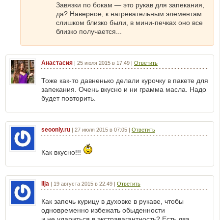
Завязки по бокам — это рукав для запекания,
да? Наверное, к нагревательным элементам
слишком близко были, в мини-печках оно все
близко получается...
Анастасия
|
25 июля 2015 в 17:49
|
Ответить
Тоже как-то давненько делали курочку в пакете для
запекания. Очень вкусно и ни грамма масла. Надо
будет повторить.
seoonly.ru
|
27 июля 2015 в 07:05
|
Ответить
Как вкусно!!!
Ilja
|
19 августа 2015 в 22:49
|
Ответить
Как запечь курицу в духовке в рукаве, чтобы
одновременно избежать обыденности
и не удариться в экстравагантность? Есть два