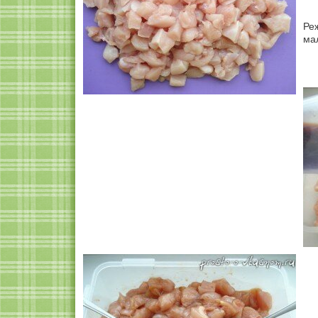
Ре
ма