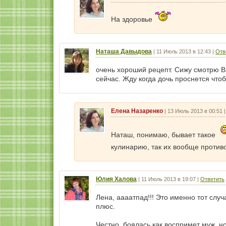
На здоровье
Наташа Давыдова
|
11 Июль 2013 в 12:43
|
Отв
очень хороший рецепт. Сижу смотрю В
сейчас. Жду когда дочь проснется что
Елена Назаренко
|
13 Июль 2013 в 00:51
Наташ, понимаю, бывает такое
кулинарию, так их вообще против
Юлия Халова
|
11 Июль 2013 в 19:07
|
Ответить
Лена, аааатпад!!! Это именно тот слу
плюс.
Честно, боялась как воспримет муж, н