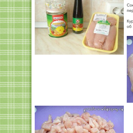
Со
пе
Кур
об