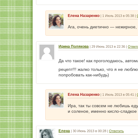
Елена Назаренко
|
1 Июль 2013 в 05:38
|
Ага, очень диетично — нежирное, 
Ирина Полякова
|
29 Июнь 2013 в 22:36
|
Ответ
Да что такое! как проголодаюсь, авто
рецепт!!! жалко только, что я не любл
попробовать как-нибудь)
Елена Назаренко
|
1 Июль 2013 в 05:41
|
Ира, так ты совсем не любишь еду,
и соленое, именно кисло-сладкое
Елена
|
30 Июнь 2013 в 00:28
|
Ответить