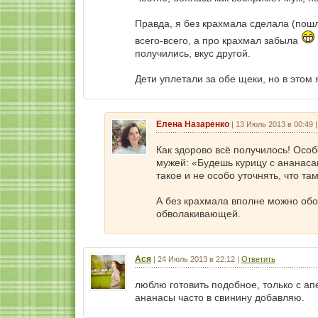
Правда, я без крахмала сделала (пош
всего-всего, а про крахмал забыла
получились, вкус другой.
Дети уплетали за обе щеки, но в этом 
Елена Назаренко
|
13 Июль 2013 в 00:49
Как здорово всё получилось! Особ
мужей: «Будешь курицу с ананасам
такое и не особо уточнять, что та
А без крахмала вполне можно обой
обволакивающей.
Ася
|
24 Июль 2013 в 22:12
|
Ответить
люблю готовить подобное, только с ап
ананасы часто в свинину добавляю.