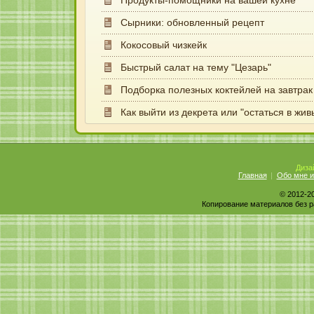
Продукты-помощники на вашей кухне
КАкао купила такое же недавно - души не чаю в нем
Сырники: обновленный рецепт
Юлия
Кокосовый чизкейк
Прикольные кексы. Попробую сегодня сделать. Ст
Быстрый салат на тему "Цезарь"
Елена
Подборка полезных коктейлей на завтрак
Лена, спасибо за чудесный рецепт. Я собираю себе 
Как выйти из декрета или "остаться в жив
Оксана
А у меня вопрос от капитана очевидность :-[ : 14 м
Диза
Александр
Главная
Обо мне и
У меня на кухне всегда найдется недоеденное пече
© 2012-2
Копирование материалов без р
Маруся
Спасибо за полезный рецептик)))) И за видео тоже, 
Людмила
Лена, кексики очень забавные получились! Я обяза
Ольга Бардина