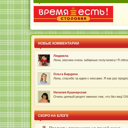
А у меня вопрос от капитана очевидность :-[ : 14 м
Александр
У меня на кухне всегда найдется недоеденное пече
Маруся
Спасибо за полезный рецептик)))) И за видео тоже, 
НОВЫЕ КОММЕНТАРИИ
Людмила
Лена, кексики очень забавные получились! Я обяза
Ольга Бардина
Лена, спасибо за идею с кексами. Я как раз предпо
Наталия Кушнирская
Очень ценный рецепт именно тем, что без яиц! Обя
Виктория
Какая вкуснотень =) !!! Выглядят потрясающе, и оче
СКОРО НА БЛОГЕ
Ирина Полякова