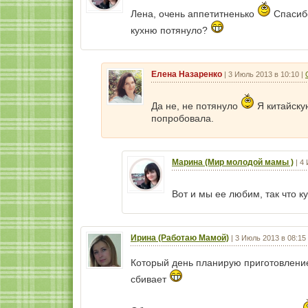
Лена, очень аппетитненько
Спасибо
кухню потянуло?
Елена Назаренко
|
3 Июль 2013 в 10:10
|
Да не, не потянуло
Я китайску
попробовала.
Марина (Мир молодой мамы )
|
4 
Вот и мы ее любим, так что 
Ирина (Работаю Мамой)
|
3 Июль 2013 в 08:15
Который день планирую приготовление
сбивает