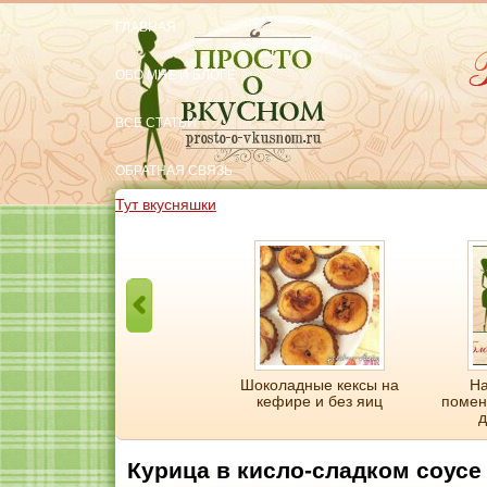
ГЛАВНАЯ
ОБО МНЕ И БЛОГЕ
ВСЕ СТАТЬИ
ОБРАТНАЯ СВЯЗЬ
Тут вкусняшки
Легкий домашний торт за
Шоколадные кексы на
На
20 минут и без выпечки
кефире и без яиц
помен
д
Курица в кисло-сладком соусе