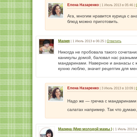
Елена Назаренко
|
1 Июль 2013 в 05:46
|
Ага, многим нравится курица с а
блюд можно приготовить.
Мария
|
1 Июль 2013 в 06:25
|
Ответить
Никогда не пробовала такого сочетани
каникулы домой, баловал нас разным
мандаринами. Наверное и ананасы с к
кухню люблю, значит рецептик для мен
Елена Назаренко
|
3 Июль 2013 в 10:09
|
Надо же — гречка с мандаринам
салатах например. Так что думаю
Марина (Мир молодой мамы )
|
1 Июль 2013 в