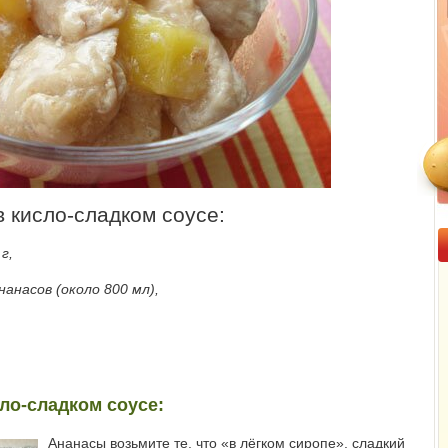
 кисло-сладком соусе:
г,
анасов (около 800 мл),
ло-сладком соусе:
Ананасы возьмите те, что «в лёгком сиропе», сладкий