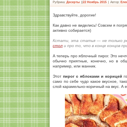
Рубрика:
Десерты
|
22 Ноябрь 2015
|
Автор:
Еле
Здравствуйте, дорогие!
Как давно не виделись! Совсем я погря
активно собирается)
Кстати, эта статья — не только р
стол
и про то, что в конце концов п
А теперь про яблочный пирог. Это неч
обычно приятные, конечно, но в общ
например, или манник.
Этот
пирог с яблоками и корицей
го
само по себе чудо какое вкусное, та
слой карамельно-коричный на вкус. А е