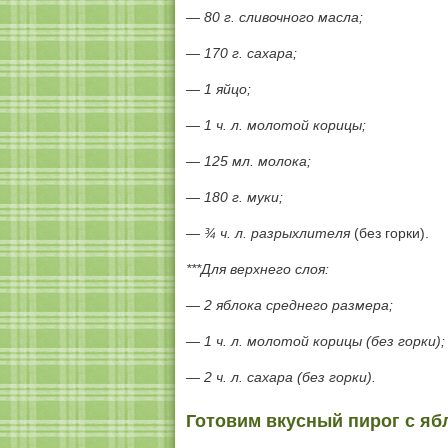
— 80 г. сливочного масла;
— 170 г. сахара;
— 1 яйцо;
— 1 ч. л. молотой корицы;
— 125 мл. молока;
— 180 г. муки;
— ¾ ч. л. разрыхлителя
(без горки).
***Для верхнего слоя:
— 2 яблока среднего размера;
— 1 ч. л. молотой корицы (без горки);
— 2 ч. л. сахара (без горки).
Готовим вкусный пирог с яб