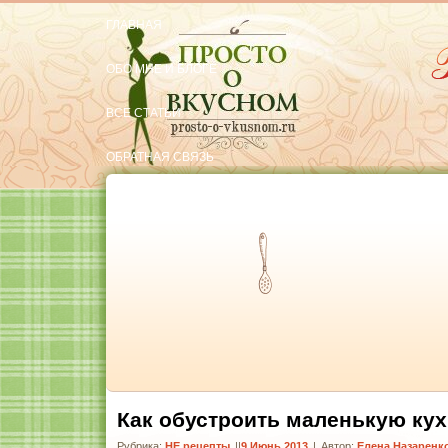
ГЛАВНАЯ
ОБО МНЕ И БЛОГЕ
ВСЕ СТАТЬИ
ОБРАТНАЯ СВЯЗЬ
РЕКОМЕНДУЮ
Тут вкусняшки
Как обустроить маленькую кух
Рубрика:
НЕ рецепты
|
9 Июнь 2013
|
Автор:
Елена Назаренк