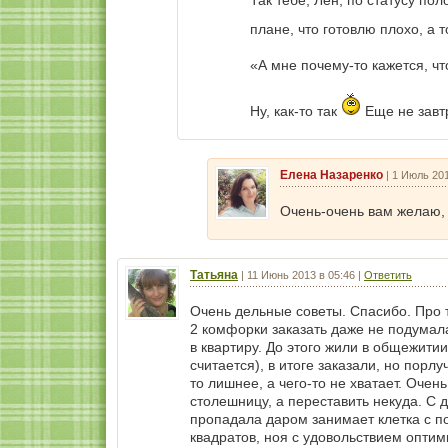
плане, что готовлю плохо, а 
«А мне почему-то кажется, ч
Ну, как-то так
Еще не завт
Елена Назаренко
|
1 Июль 201
Очень-очень вам желаю, 
Татьяна
|
11 Июнь 2013 в 05:46
|
Ответить
Очень дельные советы. Спасибо. Про 
2 комфорки заказать даже не подумала
в квартиру. До этого жили в общежити
считается), в итоге заказали, но порл
то лишнее, а чего-то не хватает. Оче
столешницу, а переставить некуда. С 
пропадала даром занимает клетка с п
квадратов, ноя с удовольствием оптим