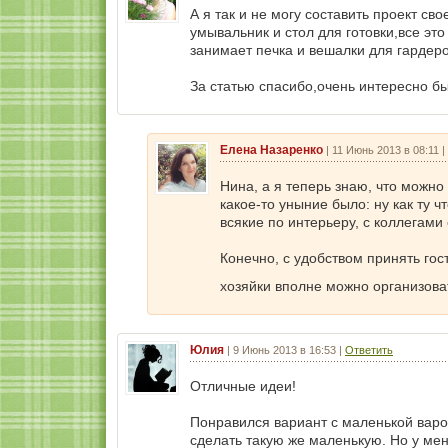
А я так и не могу составить проект св
умывальник и стол для готовки,все это 
занимает печка и вешалки для гардероб
За статью спасибо,очень интересно бы
Елена Назаренко
|
11 Июнь 2013 в 08:11
|
Нина, а я теперь знаю, что можно
какое-то уныние было: ну как ту 
всякие по интерьеру, с коллегами
Конечно, с удобством принять гос
хозяйки вполне можно организов
Юлия
|
9 Июнь 2013 в 16:53
|
Ответить
Отличные идеи!
Понравился вариант с маленькой варо
сделать такую же маленькую. Но у ме