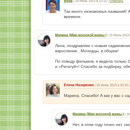
Вера
|
24 Июль 2013 в 23:15
|
Ответить
Так много незнакомых названий! А
времени.
Марина (Мир молодой мамы )
|
15 Июль 2013 
Лена, поздравляю с новым садиковски
взросление...Молодцы, в общем!
По поводу фильмов, я видела только 
и «Рататуй»! Спасибо за подборку, об
Елена Назаренко
|
16 Июль 2013 в 03:15
Марина, Спасибо! А как у вас с с
Марина (Мир молодой мамы )
|
18
Нет, в этом году точно нет, с