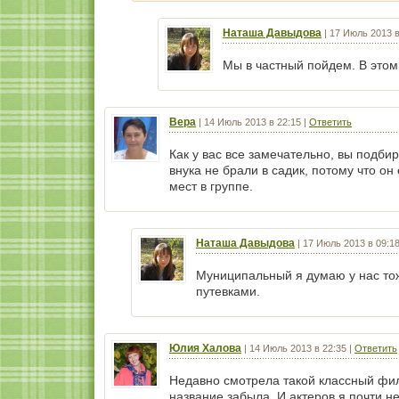
Наташа Давыдова
|
17 Июль 2013 в
Мы в частный пойдем. В этом 
Вера
|
14 Июль 2013 в 22:15
|
Ответить
Как у вас все замечательно, вы подб
внука не брали в садик, потому что о
мест в группе.
Наташа Давыдова
|
17 Июль 2013 в 09:1
Муниципальный я думаю у нас то
путевками.
Юлия Халова
|
14 Июль 2013 в 22:35
|
Ответить
Недавно смотрела такой классный фил
название забыла. И актеров я почти н