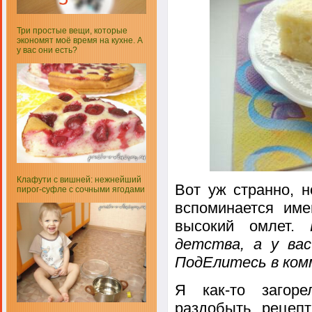
Три простые вещи, которые
экономят моё время на кухне. А
у вас они есть?
Клафути с вишней: нежнейший
Вот уж странно, 
пирог-суфле с сочными ягодами
вспоминается име
высокий омлет.
детства, а у ва
ПодЕлитесь в ком
Я как-то загоре
раздобыть рецепт