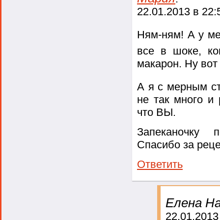
22.01.2013 в 22:
Ням-ням! А у м
все в шоке, к
макарон. Ну вот 
А я с мерным с
не так много и 
что ВЫ.
Запеканочку п
Спасибо за рец
Ответить
Елена На
22.01.2013