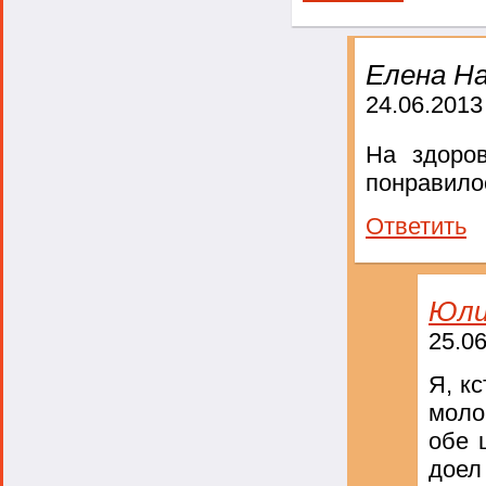
Елена На
24.06.2013
На здор
понравилос
Ответить
Юли
25.06
Я, к
моло
обе 
доел