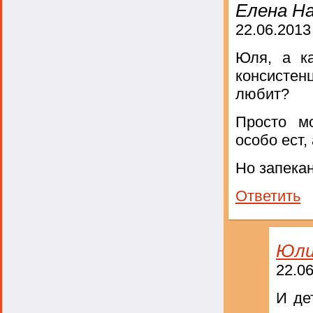
Елена На
22.06.2013
Юля, а ка
консистен
любит?
Просто м
особо ест,
Но запекан
Ответить
Юли
22.06
И де