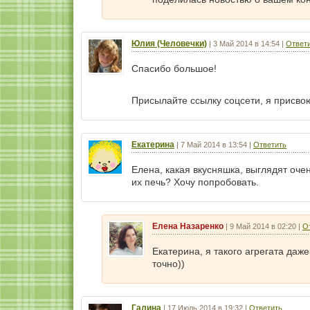
Юлия (Человечки)
|
3 Май 2014 в 14:54
|
Ответ
Спасибо большое!
Присылайте ссылку соцсети, я присво
Екатерина
|
7 Май 2014 в 13:54
|
Ответить
Елена, какая вкусняшка, выглядят оче
их печь? Хочу попробовать.
Елена Назаренко
|
9 Май 2014 в 02:20
|
О
Екатерина, я такого агрегата даж
точно))
Галина
|
17 Июль 2014 в 19:32
|
Ответить