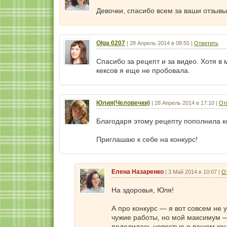
Девочки, спасибо всем за ваши отзыв
Olga 0207
|
28 Апрель 2014 в 08:55
|
Ответить
Спасибо за рецепт и за видео. Хотя в
кексов я еще не пробовала.
Юлия(Человечки)
|
28 Апрель 2014 в 17:10
|
От
Благодаря этому рецепту пополнила к
Приглашаю к себе на конкурс!
Елена Назаренко
|
3 Май 2014 в 10:07
|
О
На здоровья, Юля!
А про конкурс — я вот совсем не
чужие работы, но мой максимум — 
поделилась новостью о вашем кон