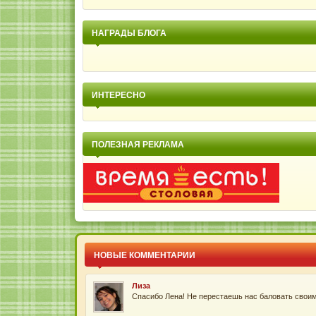
НАГРАДЫ БЛОГА
Chupacabras
Лена, спасибо тебе за такой искренний рассказ. Оч
ИНТЕРЕСНО
Анна
Если мороженое вкусное, его классно и без добавок
ПОЛЕЗНАЯ РЕКЛАМА
Юлия Халова
Ааааа, вот оно что! Ты оказывается по совместите
Лиза
Вот и так думаю)). Спасибо, Лена! ;)...
Лиза
Спасибо Лена! Не перестаешь нас баловать своим
НОВЫЕ КОММЕНТАРИИ
danashop.ru
Елена, зашла к вам в блог - и утонула! Столько вк