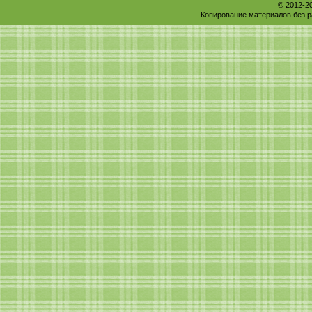
© 2012-2
Копирование материалов без р
Лиза
Вот и так думаю)). Спасибо, Лена! ;)...
Лиза
Спасибо Лена! Не перестаешь нас баловать своим
danashop.ru
Елена, зашла к вам в блог - и утонула! Столько вк