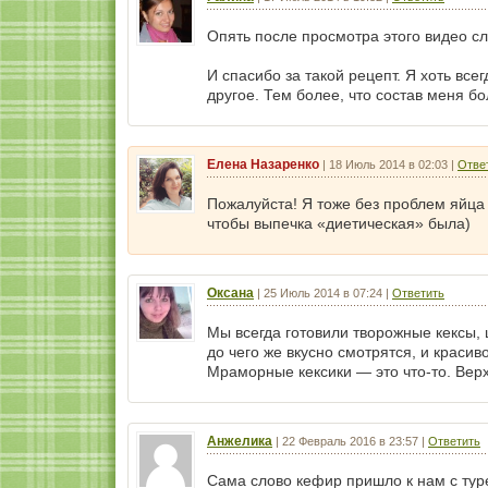
Опять после просмотра этого видео сл
И спасибо за такой рецепт. Я хоть все
другое. Тем более, что состав меня бо
Елена Назаренко
|
18 Июль 2014 в 02:03
|
Отве
Пожалуйста! Я тоже без проблем яйца 
чтобы выпечка «диетическая» была)
Оксана
|
25 Июль 2014 в 07:24
|
Ответить
Мы всегда готовили творожные кексы,
до чего же вкусно смотрятся, и краси
Мраморные кексики — это что-то. Верх
Анжелика
|
22 Февраль 2016 в 23:57
|
Ответить
Сама слово кефир пришло к нам с туре