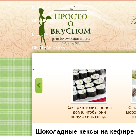
ГЛАВНАЯ
ОБО МНЕ И БЛОГЕ
ВСЕ СТАТЬИ
ОБРАТНАЯ СВЯЗЬ
РЕКОМЕНДУЮ
Тут вкусняшки
Курица с картошкой в
Как приготовить роллы
С ч
пакете для запекания
дома, чтобы они
моро
получались всегда
лю
Шоколадные кексы на кефире 