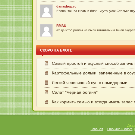
RMAU
ах да чтоб роллы не были гигантами,а были акуратн
Viktoria (Дети-миллионеры)
Я обожаю роллы, готова есть их ежедневно :-). Но 
Андрей
СКОРО НА БЛОГЕ
Обожаю роллы!...
Самый простой и вкусный способ запечь
KolambaPew
Cпасибо! Очень хороший и полезный сайт. Удачи и 
Картофельные дольки, запеченные в соу
Легкий чечевичный суп с помидорами
Chupacabras
Лена, спасибо тебе за такой искренний рассказ. Оч
Салат "Черная богиня"
Как кормить семью и всегда иметь запас
Анна
Если мороженое вкусное, его классно и без добавок
Юлия Халова
Диза
Ааааа, вот оно что! Ты оказывается по совместите
Главная
Обо мне и блоге