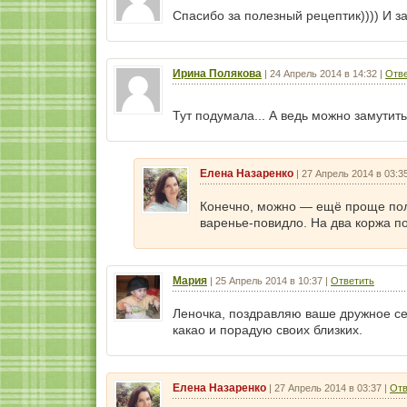
Спасибо за полезный рецептик)))) И за
Ирина Полякова
|
24 Апрель 2014 в 14:32
|
Отве
Тут подумала... А ведь можно замутит
Елена Назаренко
|
27 Апрель 2014 в 03:3
Конечно, можно — ещё проще получ
варенье-повидло. На два коржа п
Мария
|
25 Апрель 2014 в 10:37
|
Ответить
Леночка, поздравляю ваше дружное се
какао и порадую своих близких.
Елена Назаренко
|
27 Апрель 2014 в 03:37
|
Отв