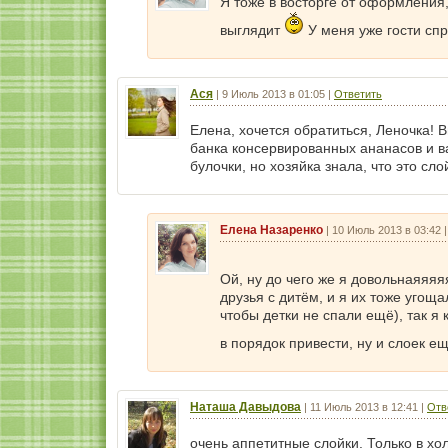
Я тоже в восторге от оформления,
выглядит
У меня уже гости спр
Ася
|
9 Июль 2013 в 01:05
|
Ответить
Елена, хочется обратиться, Леночка! 
банка консервированных ананасов и в
булочки, но хозяйка знала, что это сл
Елена Назаренко
|
10 Июль 2013 в 03:42
Ой, ну до чего же я довольнаяяя
друзья с дитём, и я их тоже угощ
чтобы детки не спали ещё), так я
в порядок привести, ну и слоек е
Наташа Давыдова
|
11 Июль 2013 в 12:41
|
Отв
очень аппетитные слойки. Только в хо