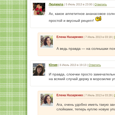
Людмила
|
5 Июль 2013 в 23:00
|
Ответить
Ах, какое аппетитное ананасовое солн
простой и вкусный рецепт!
Елена Назаренко
|
7 Июль 2013 в 03:18
|
А ведь правда — на солнышки по
Юлия
|
6 Июль 2013 в 19:13
|
Ответить
И правда, слоечки просто замечательн
на всякий случай держу в морозилке у
Елена Назаренко
|
7 Июль 2013 в 03:28
|
Ага, очень удобно иметь такую за
слойками, теперь куплю новую упа