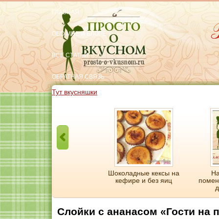
ГЛАВНАЯ
ОБО МНЕ И БЛОГЕ
ВСЕ СТАТЬИ
ОБРАТНАЯ СВЯЗЬ
Тут вкусняшки
Легкий домашний торт за
Шоколадные кексы на
На
20 минут и без выпечки
кефире и без яиц
помен
д
Слойки с ананасом «Гости на 