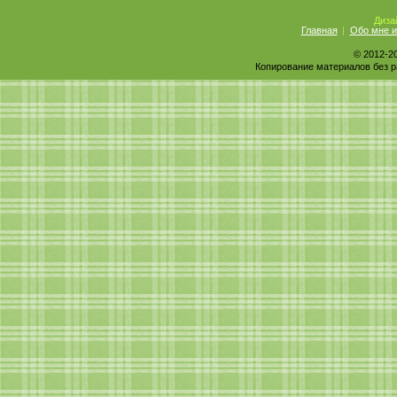
Диза
Главная
Обо мне и
Юлия(Человечки)
Благодаря этому рецепту пополнила коллекцию ре
© 2012-2
Копирование материалов без р
Olga 0207
Спасибо за рецепт и за видео. Хотя в моей коллекц
Оксана
Спасибо большое! Добавила чеснока и пряных трав