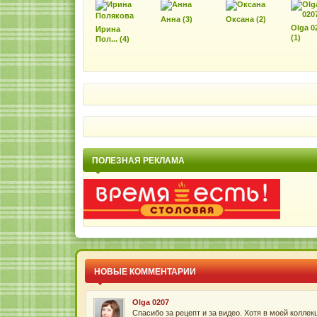
Анна (3)
Оксана (2)
Olga 0
Ирина
(1)
Пол... (4)
Ольга Бардина
Лена, спасибо за идею с кексами. Я как раз предпо
Наталия Кушнирская
Очень ценный рецепт именно тем, что без яиц! Обя
ПОЛЕЗНАЯ РЕКЛАМА
Виктория
Какая вкуснотень =) !!! Выглядят потрясающе, и оче
Юлия(Человечки)
Благодаря этому рецепту пополнила коллекцию ре
Olga 0207
Спасибо за рецепт и за видео. Хотя в моей коллекц
НОВЫЕ КОММЕНТАРИИ
Оксана
Спасибо большое! Добавила чеснока и пряных трав