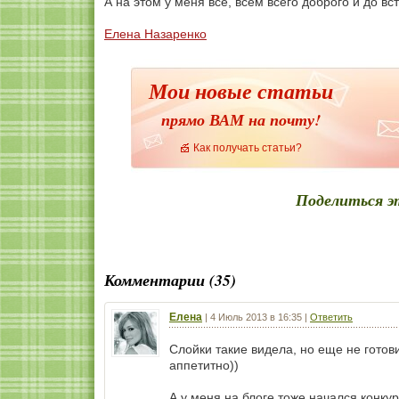
А на этом у меня всё, всем всего доброго и до вс
Елена Назаренко
Мои новые статьи
прямо ВАМ на почту!
Как получать статьи?
Поделиться э
Комментарии (35)
Елена
|
4 Июль 2013 в 16:35
|
Ответить
Слойки такие видела, но еще не готови
аппетитно))
А у меня на блоге тоже начался конкур