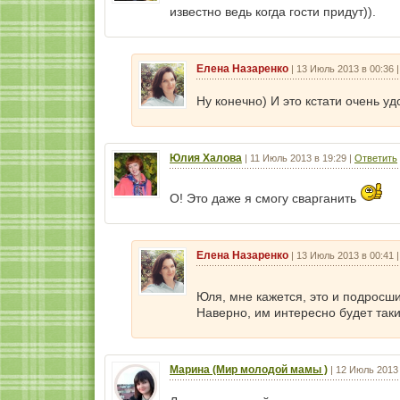
известно ведь когда гости придут)).
Елена Назаренко
|
13 Июль 2013 в 00:36
Ну конечно) И это кстати очень уд
Юлия Халова
|
11 Июль 2013 в 19:29
|
Ответить
О! Это даже я смогу сварганить
Елена Назаренко
|
13 Июль 2013 в 00:41
Юля, мне кажется, это и подросш
Наверно, им интересно будет таки
Марина (Мир молодой мамы )
|
12 Июль 2013 