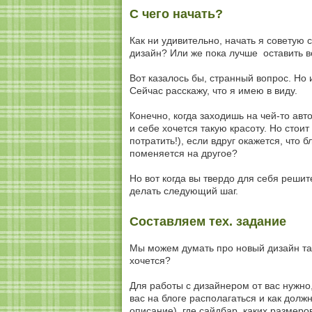
С чего начать?
Как ни удивительно, начать я советую с
дизайн? Или же пока лучше оставить вс
Вот казалось бы, странный вопрос. Но 
Сейчас расскажу, что я имею в виду.
Конечно, когда заходишь на чей-то ав
и себе хочется такую красоту. Но стои
потратить!), если вдруг окажется, что 
поменяется на другое?
Но вот когда вы твердо для себя решит
делать следующий шаг.
Составляем тех. задание
Мы можем думать про новый дизайн так:
хочется?
Для работы с дизайнером от вас нужно
вас на блоге располагаться и как долж
описание), где сайдбар, каких размеро