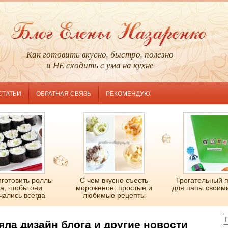
Как готовить вкусно, быстро, полезно
и НЕ сходить с ума на кухне
СТАТЬИ
ОБРАТНАЯ СВЯЗЬ
РЕКОМЕНДУЮ
иготовить роллы
С чем вкусно съесть
Трогательный 
а, чтобы они
мороженое: простые и
для папы своим
чались всегда
любимые рецепты
яла дизайн блога и другие новости