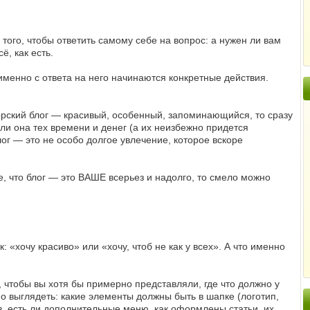
 того, чтобы ответить самому себе на вопрос: а нужен ли вам
ё, как есть.
именно с ответа на него начинаются конкретные действия.
торский блог — красивый, особенный, запоминающийся, то сразу
т ли она тех времени и денег (а их неизбежно придется
блог — это не особо долгое увлечение, которое вскоре
е, что блог — это ВАШЕ всерьез и надолго, то смело можно
 «хочу красиво» или «хочу, чтоб не как у всех». А что именно
, чтобы вы хотя бы примерно представляли, где что должно у
но выглядеть: какие элементы должны быть в шапке (логотип,
в, есть ли дополнительные меню, как оформлены статьи, их