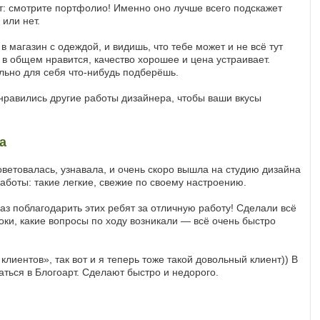
т: смотрите портфолио! Именно оно лучше всего подскажет
 или нет.
в магазин с одеждой, и видишь, что тебе может и не всё тут
ё в общем нравится, качество хорошее и цена устраивает.
ельно для себя что-нибудь подберёшь.
нравились другие работы дизайнера, чтобы ваши вкусы
а
оветовалась, узнавала, и очень скоро вышла на студию дизайна
работы: такие легкие, свежие по своему настроению.
аз поблагодарить этих ребят за отличную работу! Сделали всё
оки, какие вопросы по ходу возникали — всё очень быстро
клиентов», так вот и я теперь тоже такой довольный клиент)) В
ться в Блогоарт. Сделают быстро и недорого.