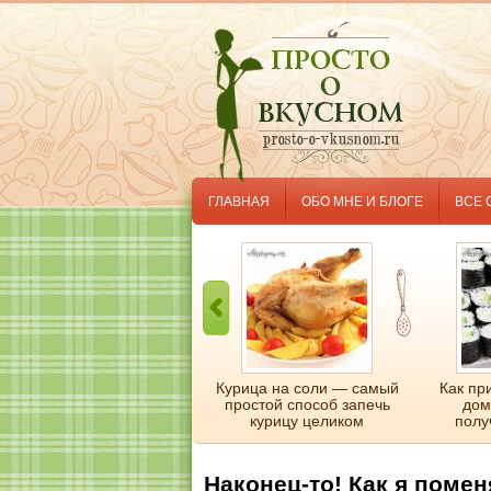
ГЛАВНАЯ
ОБО МНЕ И БЛОГЕ
ВСЕ 
Разные красивые слойки
Курица на соли — самый
Как пр
простой способ запечь
дом
курицу целиком
полу
Наконец-то! Как я помен