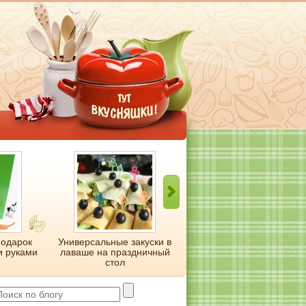
подарок
Универсальные закуски в
Нарядный и очень
и руками
лаваше на праздничный
вкусный пирог с
стол
яблоками и корицей