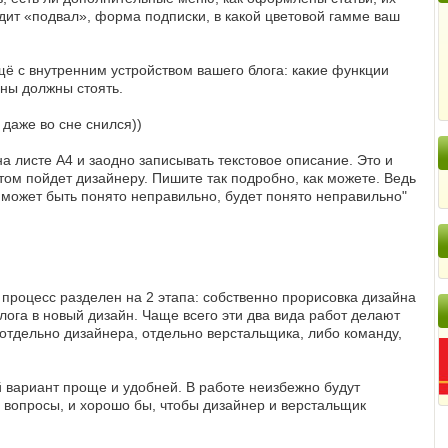
ядит «подвал», форма подписки, в какой цветовой гамме ваш
ё с внутренним устройством вашего блога: какие функции
ны должны стоять.
даже во сне снился))
а листе А4 и заодно записывать текстовое описание. Это и
том пойдет дизайнеру. Пишите так подробно, как можете. Ведь
о может быть понято неправильно, будет понято неправильно"
т процесс разделен на 2 этапа: собственно прорисовка дизайна
блога в новый дизайн. Чаще всего эти два вида работ делают
отдельно дизайнера, отдельно верстальщика, либо команду,
й вариант проще и удобней. В работе неизбежно будут
о вопросы, и хорошо бы, чтобы дизайнер и верстальщик