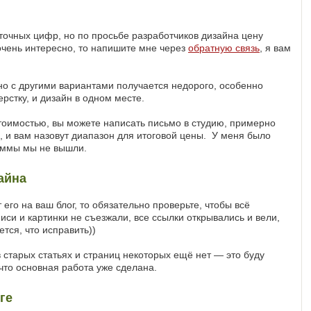
 точных цифр, но по просьбе разработчиков дизайна цену
 очень интересно, то напишите мне через
обратную связь
, я вам
ьно с другими вариантами получается недорого, особенно
ерстку, и дизайн в одном месте.
тоимостью, вы можете написать письмо в студию, примерно
ге, и вам назовут диапазон для итоговой цены. У меня было
суммы мы не вышли.
айна
 его на ваш блог, то обязательно проверьте, чтобы всё
си и картинки не съезжали, все ссылки открывались и вели,
ется, что исправить))
 старых статьях и страниц некоторых ещё нет — это буду
 что основная работа уже сделана.
ге