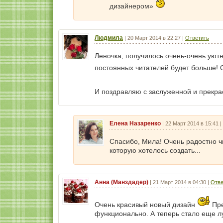
дизайнером»
Людмила
|
20 Март 2014 в 22:27
|
Ответить
Леночка, получилось очень-очень уют
постоянных читателей будет больше! 
И поздравляю с заслуженной и прекра
Елена Назаренко
|
22 Март 2014 в 15:41
|
Спасибо, Мила! Очень радостно ч
которую хотелось создать...
Анна (Манздадер)
|
21 Март 2014 в 04:30
|
Отве
Очень красивый новый дизайн
Пре
функционально. А теперь стало еще 