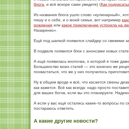
блога
, и всё вскоре сами увидите) (
Как подписать
Из названия блога ушло слово «кулинарный», хотя 
пишу и о себе, и о моей семье, вот например
как
рождения
или
какое приключение устроила на д
Назаренко».
Ещё под шапкой появился слайдер со свежими з
В подвале появился блок с анонсами новых стат
А ещё появилась кнопочка, о которой я тоже да
Большинство моих статей — это конечно же рецепт
похвастаться, что же у них получилось приготовит
Ну в общем вроде и всё, что касается смены дизай
как кажется. Всё как всегда: надо просто постави
для ваших богов, если вы это планируете. Надеюс
А если у вас ещё остались какие-то вопросы по с
постараюсь ответить.
А какие другие новости?