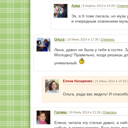
Анна
|
9 Апрель 2014 в 15:09
|
Ответи
Эх, я б тоже писала, но муза
и очередным освоением мульт
Ольга
|
19 Июнь 2014 в 17:36
|
Ответить
Лена, давно не была у тебя в гостях. 
Молодец! Правильно, когда решишь для
уникальный.
Елена Назаренко
|
21 Июнь 2014 в 14:33
Ольга, рада вас видеть! И спасиб
Галина
|
24 Июль 2014 в 21:26
|
Ответить
Елена, читала эту статью давно, а се
нибудь в комментариях. Еще тогда весн