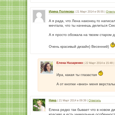
Ирина Полякова
|
21 Март 2014 в 05:55
|
Ответ
А я рада, что Лена наконец-то написа
мечтала, что ты начнешь делиться Сек
А я просто обожала на твоем старом ди
Очень красивый дизайн) Весенний)
Елена Назаренко
|
22 Март 2014 в 15:48
|
Ира, какая ты глазастая
А от кнопки «вниз» меня верстальщ
Нина
|
21 Март 2014 в 09:39
|
Ответить
Елена редко так бывает что в новом ди
красиво и есть уникальные особенност