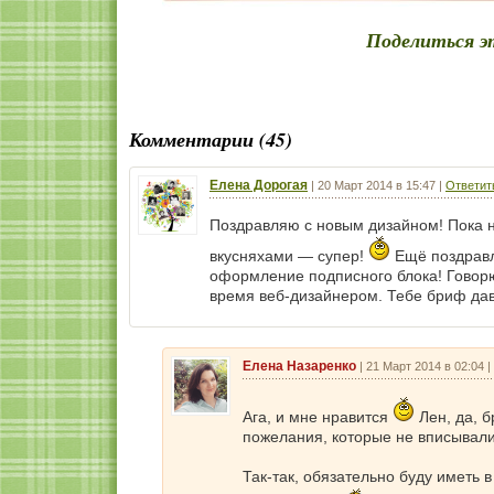
Поделиться э
Комментарии (45)
Елена Дорогая
|
20 Март 2014 в 15:47
|
Ответит
Поздравляю с новым дизайном! Пока н
вкусняхами — супер!
Ещё поздравл
оформление подписного блока! Говорю
время веб-дизайнером. Тебе бриф дав
Елена Назаренко
|
21 Март 2014 в 02:04
|
Ага, и мне нравится
Лен, да, 
пожелания, которые не вписывали
Так-так, обязательно буду иметь 