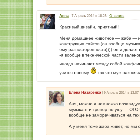
Анна
|
7 Апрель 2014 в 18:26
|
Ответить
Красивый дизайн, приятный!
Меня домашнее животное — жаба — не 
конструкция сайтов (он вообще музыкан
ему разносторонности)))) он и делает 
-я вообще в технической части валено
иногда начинают между собой конфликт
учится новому
так что муж накосяч
Елена Назаренко
|
9 Апрель 2014 в 13:07
Аня, можно я немножко позавидую 
музыкант и тренер по ушу — ОГО!)
вообще не заморачиваться на техн
А у меня тоже жаба живет, но мы 