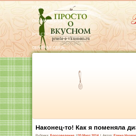
ГЛАВНАЯ
ОБО МНЕ И БЛОГЕ
ВСЕ СТАТЬИ
ОБРАТНАЯ СВЯЗЬ
РЕКОМЕНДУЮ
Тут вкусняшки
Наконец-то! Как я поменяла ди
Рубрика:
Блоговедение
|
20 Март 2014
|
Автор:
Елена Назар