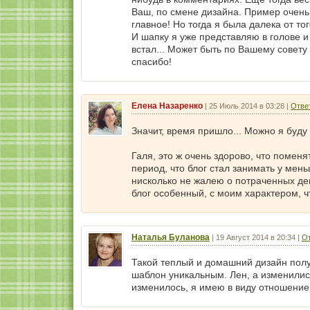
Ваш, по смене дизайна. Пример очень
главное! Но тогда я была далека от то
И шапку я уже представляю в голове 
встал... Может быть по Вашему совет
спасибо!
Елена Назаренко
|
25 Июль 2014 в 03:28
|
Отве
Значит, время пришло... Можно я буду 
Галя, это ж очень здорово, что поменя
период, что блог стал занимать у мень
нисколько не жалею о потраченных ден
блог особенный, с моим характером, ч
Наталья Буланова
|
19 Август 2014 в 20:34
|
От
Такой теплый и домашний дизайн полу
шаблон уникальным. Лен, а изменилис
изменилось, я имею в виду отношение