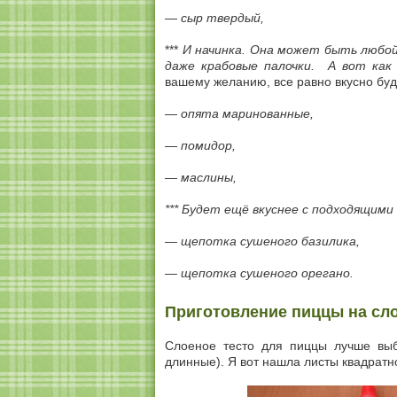
— сыр твердый,
***
И начинка.
Она может быть любой,
даже крабовые палочки.
А вот как 
вашему желанию, все равно вкусно буд
— опята маринованные,
— помидор,
— маслины,
*** Будет ещё вкуснее с подходящим
— щепотка сушеного базилика,
— щепотка сушеного орегано
.
Приготовление пиццы на сло
Слоеное тесто для пиццы лучше выб
длинные). Я вот нашла листы квадрат