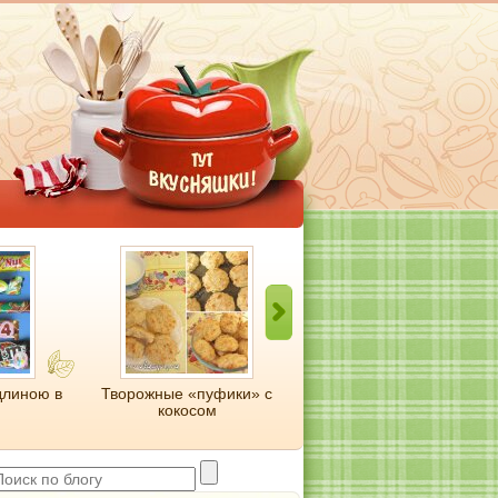
длиною в
Творожные «пуфики» с
Чудо-блинчики:
кокосом
американские панкейки