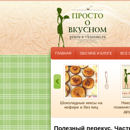
ГЛАВНАЯ
ОБО МНЕ И БЛОГЕ
ВСЕ 
Легкий домашний торт за
Шоколадные кексы на
Нако
20 минут и без выпечки
кефире и без яиц
поменял
дру
Полезный перекус. Част