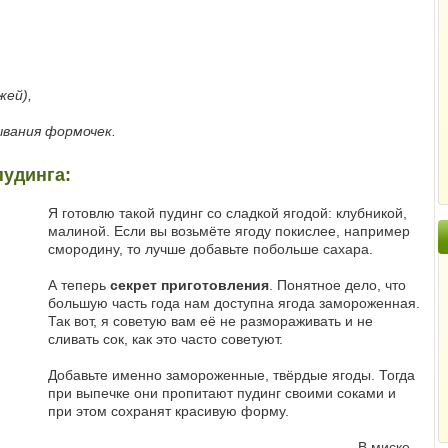
жей),
ывания формочек.
пудинга:
Я готовлю такой пудинг со сладкой ягодой: клубникой,
малиной. Если вы возьмёте ягоду покислее, например
смородину, то лучше добавьте побольше сахара.
А теперь
секрет приготовления
. Понятное дело, что
большую часть года нам доступна ягода замороженная.
Так вот, я советую вам её не размораживать и не
сливать сок, как это часто советуют.
Добавьте именно замороженные, твёрдые ягоды. Тогда
при выпечке они пропитают пудинг своими соками и
при этом сохранят красивую форму.
В миске