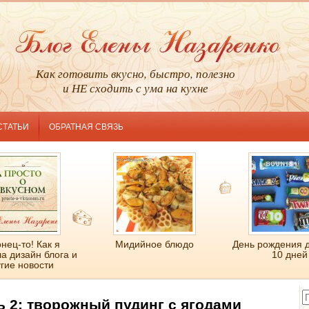
Как готовить вкусно, быстро, полезно
и НЕ сходить с ума на кухне
СТАТЬИ
ОБРАТНАЯ СВЯЗЬ
нец-то! Как я
Мидийное блюдо
День рождения 
а дизайн блога и
10 дней
гие новости
ь 2: творожный пудинг с ягодами