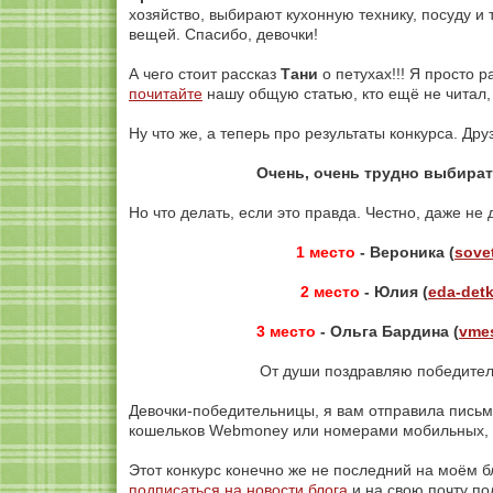
хозяйство, выбирают кухонную технику, посуду и т
вещей. Спасибо, девочки!
А чего стоит рассказ
Тани
о петухах!!! Я просто р
почитайте
нашу общую статью, кто ещё не читал,
Ну что же, а теперь про результаты конкурса. Д
Очень, очень трудно выбират
Но что делать, если это правда. Честно, даже не 
1 место
- Вероника (
sovet
2 место
- Юлия (
eda-det
3 место
- Ольга Бардина (
vmes
От души поздравляю победителе
Девочки-победительницы, я вам отправила письм
кошельков Webmoney или номерами мобильных, к
Этот конкурс конечно же не последний на моём б
подписаться на новости блога
и на свою почту по