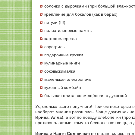
солонки с дырочками (при большой влажност
крепление для бокалов (как в барах)
петухи (!!!)
полиэтиленовые пакеты
картофелерезка
аэрогриль
подарочные кружки
кулинарные книги
соковыжималка
маленькая электропечь
кухонный комбайн
большая плита, совмещённая с духовкой
Ух, сколько всего ненужного! Причём некоторые 
наоборот, мнения разошлись. Чаще других как 
Ирина
,
Алла
)
, а вот по поводу хлебопечки
(про 
противоположные: кому-то бесполезная вещь, а др
Ирина
и
Настя Солнечная
не остановились на ко