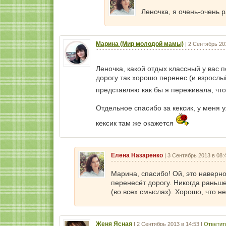
Леночка, я очень-очень р
Марина (Мир молодой мамы)
|
2 Сентябрь 20
Леночка, какой отдых классный у вас 
дорогу так хорошо перенес (и взрослый
представляю как бы я переживала, чт
Отдельное спасибо за кексик, у меня 
кексик там же окажется
Елена Назаренко
|
3 Сентябрь 2013 в 08:
Марина, спасибо! Ой, это наверн
перенесёт дорогу. Никогда раньш
(во всех смыслах). Хорошо, что н
Женя Ясная
|
2 Сентябрь 2013 в 14:53
|
Ответит