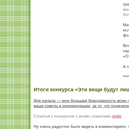
гр
ма
бо
Мин
ес
фо
Вот
на
«О
А 
****
Итоги конкурса «Эти вещи будут ли
Для начала — моя большая благодарность всем ч
ваши советы и рекомендации, за то, что поделил
Статья с конкурсом и всеми советами
тут
.
Ну очень радостно было видеть в комментариях, 