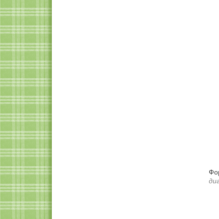
Фо
ди