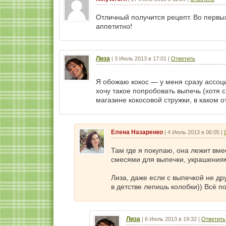
Отличный получится рецепт. Во первых
аппетитно!
Лиза
|
3 Июль 2013 в 17:01
|
Ответить
Я обожаю кокос — у меня сразу ассо
хочу такое попробовать выпечь (хотя с
магазине кокосовой стружки, в каком 
Елена Назаренко
|
4 Июль 2013 в 06:05
|
Там где я покупаю, она лежит вм
смесями для выпечки, украшениями
Лиза, даже если с выпечкой не др
в детстве лепишь колобки)) Всё п
Лиза
|
6 Июль 2013 в 19:32
|
Ответить