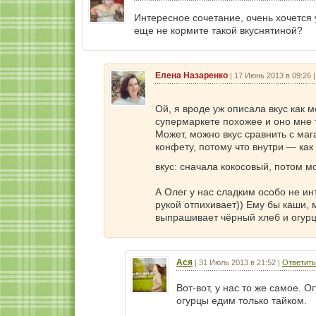
Интересное сочетание, очень хочется у
еще не кормите такой вкуснятиной?
Елена Назаренко
|
17 Июнь 2013 в 09:26
Ой, я вроде уж описала вкус как 
супермаркете похожее и оно мне 
Может, можно вкус сравнить с маг
конфету, потому что внутри — как 
вкус: сначала кокосовый, потом м
А Олег у нас сладким особо не ин
рукой отпихивает)) Ему бы каши, 
выпрашивает чёрный хлеб и огурц
Ася
|
31 Июль 2013 в 21:52
|
Ответить
Вот-вот, у нас то же самое. О
огурцы едим только тайком.