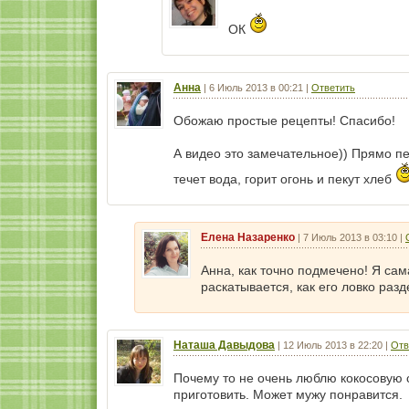
ОК
Анна
|
6 Июль 2013 в 00:21
|
Ответить
Обожаю простые рецепты! Спасибо!
А видео это замечательное)) Прямо п
течет вода, горит огонь и пекут хлеб
Елена Назаренко
|
7 Июль 2013 в 03:10
|
Анна, как точно подмечено! Я сам
раскатывается, как его ловко раз
Наташа Давыдова
|
12 Июль 2013 в 22:20
|
Отв
Почему то не очень люблю кокосовую с
приготовить. Может мужу понравится.