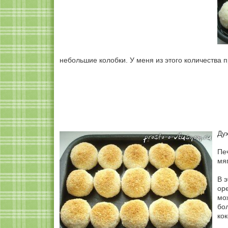
небольшие колобки. У меня из этого количества п
Дух
Печ
мя
В 
ор
мо
бо
ко