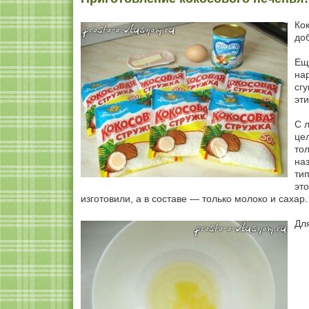
Ко
до
Ещ
на
сг
эти
С 
це
то
на
ти
это
изготовили, а в составе — только молоко и сахар.
Дл