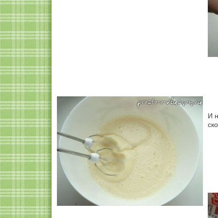
И 
ско