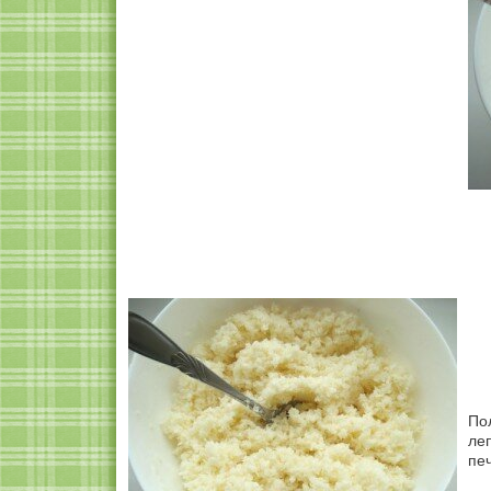
По
ле
пе