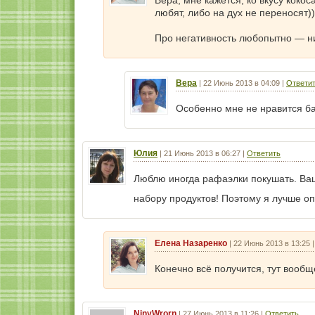
Вера, мне кажется, ко вкусу коко
любят, либо на дух не переносят))
Про негативность любопытно — ни
Вера
|
22 Июнь 2013 в 04:09
|
Ответи
Особенно мне не нравится ба
Юлия
|
21 Июнь 2013 в 06:27
|
Ответить
Люблю иногда рафаэлки покушать. Ваш
набору продуктов! Поэтому я лучше о
Елена Назаренко
|
22 Июнь 2013 в 13:25
Конечно всё получится, тут вообще
NinyWrorn
|
27 Июнь 2013 в 11:26
|
Ответить