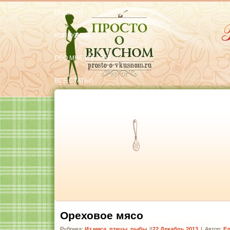
ГЛАВНАЯ
КОНКУРСЫ
ОБО МНЕ И БЛОГЕ
ВСЕ СТАТЬИ
ОБРАТНАЯ СВЯЗЬ
Тут вкусняшки
Ореховое мясо
Рубрика:
Из мяса, птицы, рыбы
|
22 Декабрь 2013
|
Автор:
Ел