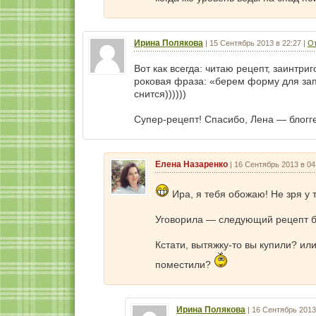
Ирина Полякова
|
15 Сентябрь 2013 в 22:27
|
От
Вот как всегда: читаю рецепт, заинтриг
роковая фраза: «берем форму для запе
снится))))))
Супер-рецепт! Спасибо, Лена — блогг
Елена Назаренко
|
16 Сентябрь 2013 в 04
Ира, я тебя обожаю! Не зря у 
Уговорила — следующий рецепт бу
Кстати, вытяжку-то вы купили? ил
поместили?
Ирина Полякова
|
16 Сентябрь 2013