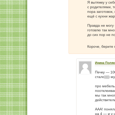
Я вытяжку у себ
с родителями, т
пора заготовок, 
ещё с кухни жари
Правда не могу 
готовлю так мно
до сих пор не п
Короче, берите
Ирина Поляк
Печку — 10
стало)))) м
про мебель
поотклеивае
мы так мног
действитель
ААА! понял
на 4 — и у 