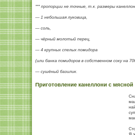
*** пропорции не точные, т.к. размеры канелл
— 1 небольшая луковица,
— соль,
— чёрный молотый перец,
— 4 крупных спелых помидора
(или банка помидоров в собственном соку на 70
— сушёный базилик.
Приготовление канеллони с мясной 
Сн
ма
на
су
ма
Ст
Я э