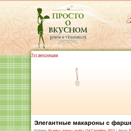
ГЛАВНАЯ
ОБО МНЕ И БЛОГЕ
ВСЕ СТАТЬИ
ОБРАТНАЯ СВЯЗЬ
Тут вкусняшки
Элегантные макароны с фарше
Рубрика:
Из мяса, птицы, рыбы
|
14 Сентябрь 2013
|
Автор:
Е