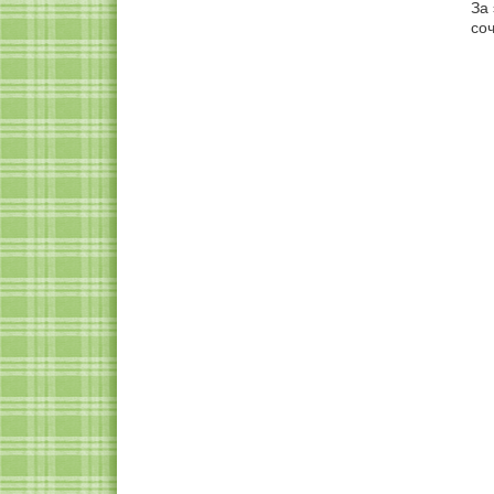
За 
со