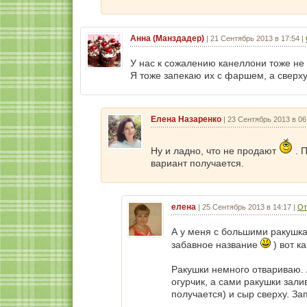
Анна (Манздадер)
|
21 Сентябрь 2013 в 17:54
|
У нас к сожалению канеллони тоже не 
Я тоже запекаю их с фаршем, а сверху
Елена Назаренко
|
23 Сентябрь 2013 в 06
Ну и ладно, что не продают
. 
вариант получается.
елена
|
25 Сентябрь 2013 в 14:17
|
От
А у меня с большими ракушка
забавное название
) вот к
Ракушки немного отвариваю.
огурчик, а сами ракушки зали
получается) и сыр сверху. За