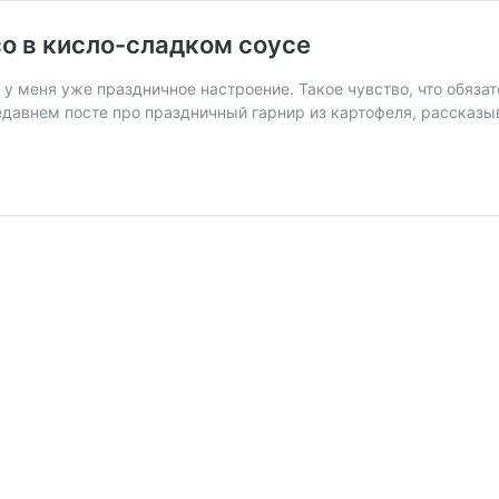
о в кисло-сладком соусе
а у меня уже праздничное настроение. Такое чувство, что обяза
недавнем посте про праздничный гарнир из картофеля, рассказы