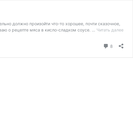
тельно должно произойти что-то хорошее, почти сказочное,
ваю о рецепте мяса в кисло-сладком соусе. …
Читать далее
Сви
с
чер
коммента
8
мяг
мяс
в
кисл
сла
соус