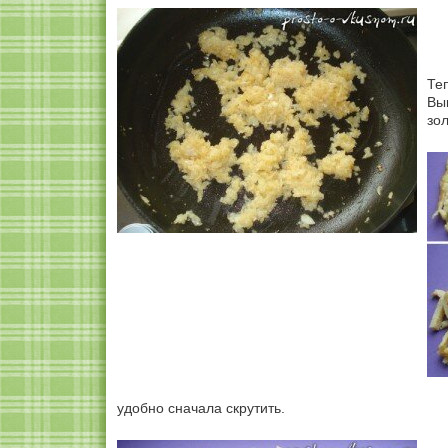
Те
Вы
зо
удобно сначала скрутить.