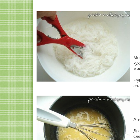
Мож
ку
ми
Фу
сал
А 
Дв
сл