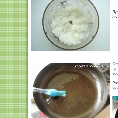
Лу
лю
Ст
чут
во
Ра
ср