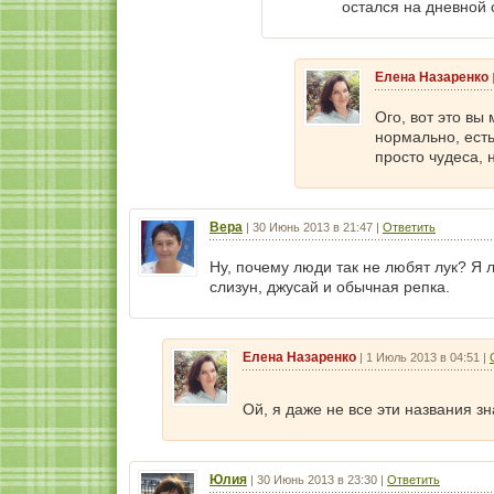
остался на дневной 
Елена Назаренко
Ого, вот это вы
нормально, есть
просто чудеса,
Вера
|
30 Июнь 2013 в 21:47
|
Ответить
Ну, почему люди так не любят лук? Я л
слизун, джусай и обычная репка.
Елена Назаренко
|
1 Июль 2013 в 04:51
|
Ой, я даже не все эти названия з
Юлия
|
30 Июнь 2013 в 23:30
|
Ответить