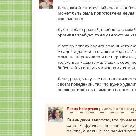
Лена, какой интересный салат. Пробов
Может быть была приготовлена неуда
свое мнение.
Лук я люблю разный, особенно свежий 
организм требует, то ему чего-то не хв
А вот по поводу садика пока ничего ск
младшей дочкой, а старшая ходила 7ле
мама не переживала и не нервничала,
только приглашать малышей к себе, но
бабушкой или другими членами семьи,
Лена, рада, что у вас все налаживае
своем поведении, так что нужно удели
не акцентировать внимание на том, что
Елена Назаренко
|
3 Июль 2013 в 10:04
|
Очень даже запросто, что фунчоза
салат из фунчозы, но главный вку
основа, а дальше всё зависит от то