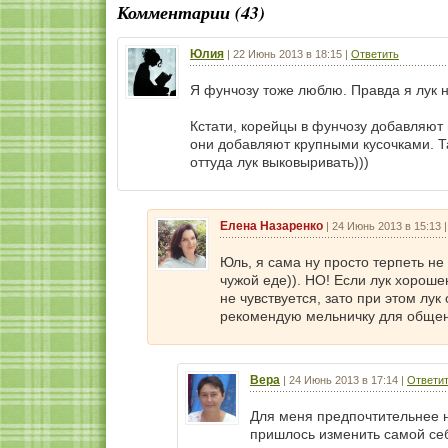
Комментарии (43)
Юлия
|
22 Июнь 2013 в 18:15
|
Ответить
Я фунчозу тоже люблю. Правда я лук 
Кстати, корейцы в фунчозу добавляют 
они добавляют крупными кусочками. Та
оттуда лук выковыривать)))
Елена Назаренко
|
24 Июнь 2013 в 15:13
Юль, я сама ну просто терпеть не
чужой еде)). НО! Если лук хороше
не чувствуется, зато при этом лук
рекомендую мельничку для общен
Вера
|
24 Июнь 2013 в 17:14
|
Ответи
Для меня предпочтительнее на
пришлось изменить самой себ