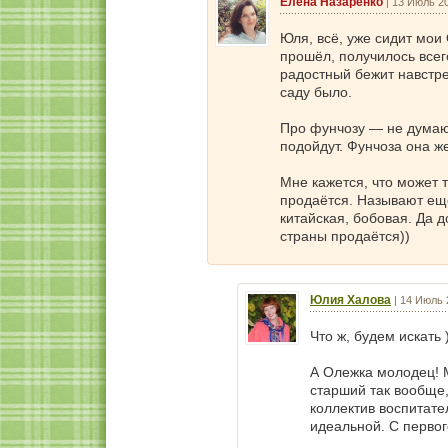
Елена Назаренко
|
13 Июль 20
Юля, всё, уже сидит мои
прошёл, получилось всег
радостный бежит навстреч
саду было.
Про фунчозу — не думаю,
подойдут. Фунчоза она ж
Мне кажется, что может 
продаётся. Называют ещё
китайская, бобовая. Да д
страны продаётся))
Юлия Халова
|
14 Июль 
Что ж, будем искать )
А Олежка молодец! М
старший так вообще, 
коллектив воспитате
идеальной. С первог