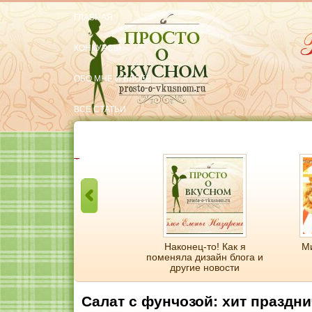
ГЛАВНАЯ
КОНКУРСЫ
ОБО МНЕ И БЛОГЕ
ВСЕ СТАТЬИ
ОБРАТНАЯ СВЯЗЬ
Тут вкусняшки
Необычно вкусный рис с
Наконец-то! Как я
М
тушенкой
поменяла дизайн блога и
другие новости
Салат с фунчозой: хит праздни