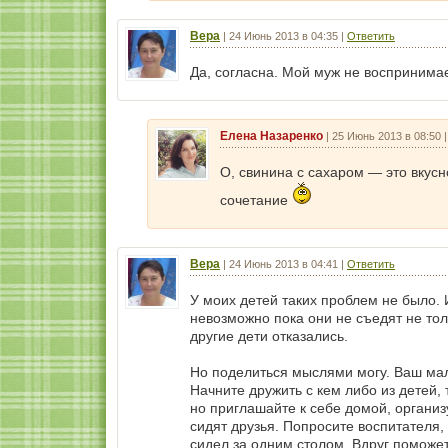
Вера
|
24 Июнь 2013 в 04:35
|
Ответить
Да, согласна. Мой муж не воспринимае
Елена Назаренко
|
25 Июнь 2013 в 08:50
О, свинина с сахаром — это вкусн
сочетание
Вера
|
24 Июнь 2013 в 04:41
|
Ответить
У моих детей таких проблем не было. 
невозможно пока они не съедят не толь
другие дети отказались.
Но поделиться мыслями могу. Ваш ма
Начните дружить с кем либо из детей, 
но приглашайте к себе домой, организ
сидят друзья. Попросите воспитателя
сидел за одним столом. Вдруг поможе