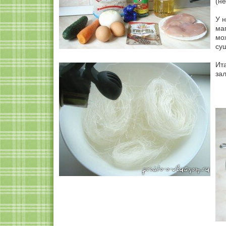
(не
У 
ма
мо
суш
Ит
за