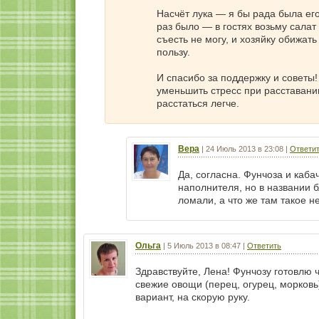
Насчёт лука — я бы рада была ег
раз было — в гостях возьму салат 
съесть не могу, и хозяйку обижать
пользу.
И спасибо за поддержку и советы
уменьшить стресс при расставании
расстаться легче.
Вера
|
24 Июль 2013 в 23:08
|
Ответи
Да, согласна. Фунчоза и каба
наполнителя, но в названии б
ломали, а что же там такое 
Ольга
|
5 Июль 2013 в 08:47
|
Ответить
Здравствуйте, Лена! Фунчозу готовлю ч
свежие овощи (перец, огурец, морковь
вариант, на скорую руку.