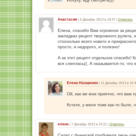
Йохуху, иду смотреть)))
Анастасия
|
6 Декабрь 2013 в 18:47
|
Ответить
Елена, спасибо Вам огромное за рецеп
закладках рецепт творожного рулета, н
стоооолько всего нового и прекрасног
просто, и недорого, и полезно!
А за этот рецепт отдельное спасибо! К
вся слиплась((. А оказывается-то, что
Елена Назаренко
|
11 Декабрь 2013 в 15:
Ой, как же мне приятно, что вам 
Кстати, у меня тоже как-то было, 
елена
|
7 Декабрь 2013 в 23:21
|
Ответить
Салат с фунчозой пробовала лишь одн