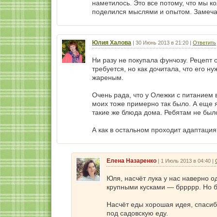
наметилось. Это все потому, что мы 
поделился мыслями и опытом. Замеча
Юлия Халова
|
30 Июнь 2013 в 21:20
|
Ответить
Ни разу не покупала фунчозу. Рецепт 
требуется, но как дочитала, что его ну
жареным.
Очень рада, что у Олежки с питанием в
моих тоже примерно так было. А еще 
такие же блюда дома. Ребятам не был
А как в остальном проходит адаптация
Елена Назаренко
|
1 Июль 2013 в 04:40
|
Юля, насчёт лука у нас наверно 
крупными кусками — бррррр. Но бе
Насчёт еды хорошая идея, спасиб
под садовскую еду.