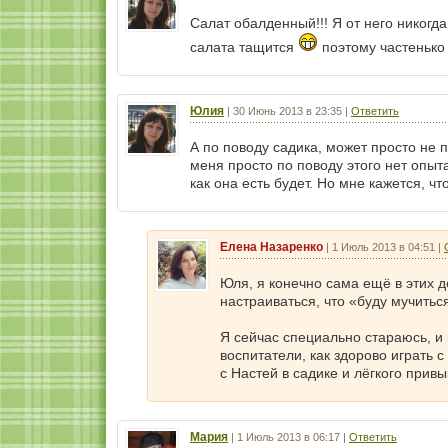
Салат обалденный!!! Я от него никогда
салата тащится
поэтому частенько 
Юлия
|
30 Июнь 2013 в 23:35
|
Ответить
А по поводу садика, может просто не 
меня просто по поводу этого нет опыта
как она есть будет. Но мне кажется, ч
Елена Назаренко
|
1 Июль 2013 в 04:51
|
Юля, я конечно сама ещё в этих 
настраиваться, что «буду мучиться
Я сейчас специально стараюсь, и
воспитатели, как здорово играть с
с Настей в садике и лёгкого привы
Мария
|
1 Июль 2013 в 06:17
|
Ответить