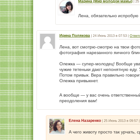
Марина (Мир молодой мамы)
|
25
Лена, обязательно испробую
Ирина Полякова
|
24 Июнь 2013 в 07:53
|
Ответ
Лена, вот смотрю-смотрю на твои фото
фотография нарезанного яичного блинч
Олежка — супер-молодец! Вообще уваж
чужие тетеньки дают непонятную еду. 
Потом привык. Вера правильно говори
Олежка привыкнет.
А вообще — у вас очень ответственны
преодоления вам!
Елена Назаренко
|
25 Июнь 2013 в 09:57
А чего животу просто так урчать,