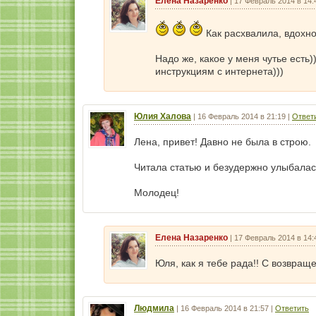
Елена Назаренко
|
17 Февраль 2014 в 14:
Как расхвалила, вдохн
Надо же, какое у меня чутье есть
инструкциям с интернета)))
Юлия Халова
|
16 Февраль 2014 в 21:19
|
Ответ
Лена, привет! Давно не была в строю.
Читала статью и безудержно улыбалас
Молодец!
Елена Назаренко
|
17 Февраль 2014 в 14:
Юля, как я тебе рада!! С возвращ
Людмила
|
16 Февраль 2014 в 21:57
|
Ответить