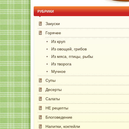
РУБРИКИ
Закуски
Горячее
Из круп
Из овощей, грибов
Из мяса, птицы, рыбы
Из творога
Мучное
Супы
Десерты
Салаты
НЕ рецепты
Блоговедение
Напитки, коктейли