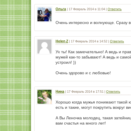
Ольга
|
17 Февраль 2014 в 11:04
|
Ответить
Очень интересно и волнующе. Сразу в
Helen Z
|
17 Февраль 2014 в 14:52
|
Ответить
Ух ты! Как замечательно! А ведь и пра
мужей как-то забывают! А ведь и само
устроил! ))
Очень здорово и с любовью!
Нина
|
17 Февраль 2014 в 17:51
|
Ответить
Хорошо когда мужья понимают такой юм
есть и такие, могут покрутить вокруг в
А Вы Леночка молодец, такая затейниц
вам счастья на много лет!