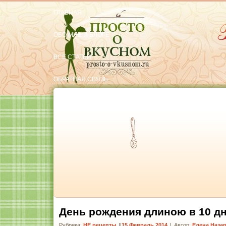
ГЛАВНАЯ
ОБО МНЕ И БЛОГЕ
ВСЕ СТАТЬИ
ОБРАТНАЯ СВЯЗЬ
РЕКОМЕНДУЮ
Тут вкусняшки
День рождения длиною в 10 д
Рубрика:
НЕ рецепты
|
15 Февраль 2014
|
Автор:
Елена Наза