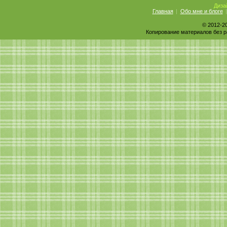
Диза
Лена, привет! Оказывается, иногда просто здорово,
Главная
Обо мне и блоге
© 2012-2
Анна
Копирование материалов без р
Елена, огромная благодарность за простоту написа
RMAU
ах да чтоб роллы не были гигантами,а были акуратн
Viktoria (Дети-миллионеры)
Я обожаю роллы, готова есть их ежедневно :-). Но 
Андрей
Обожаю роллы!...