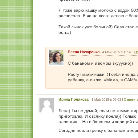
Я тоже варю кашку молоко с водой 50:
расписала. Я чаще всего делаю с бана
Такой сынок уже большой) Сева стал е
есть»)
Елена Назаренко
|
4 Май 2015 в 11:37
|
От
С бананом и изюмом вкууусно))
Растут мальчишки! Я себя иногда
ребенку, а он же: «Мама, я САМ!»
Ирина Полякова
|
1 Май 2015 в 08:03
|
Ответит
Лена) Ты не думай, если не комментиру
приготовлю. И овсянку поела)) Только
аллергия... Но с бананом и корицей о
Сегодня поела гречку с бананом и кор