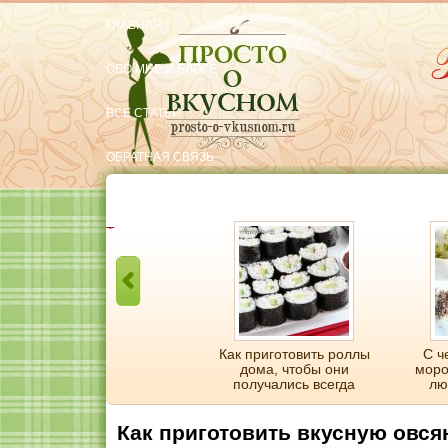
ГЛАВНАЯ
ОБО МНЕ И БЛОГЕ
ВСЕ СТАТЬИ
ОБРАТНАЯ СВЯЗЬ
РЕКОМЕНДУЮ
Тут вкусняшки
Курица с картошкой в
Как приготовить роллы
С ч
пакете для запекания
дома, чтобы они
моро
получались всегда
лю
Как приготовить вкусную овся