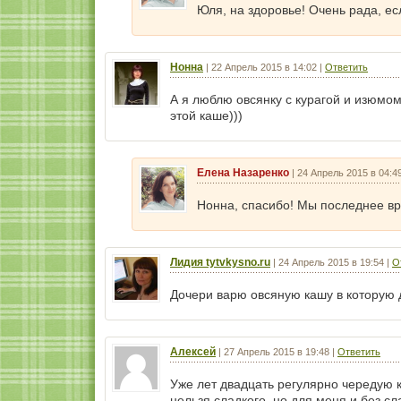
Юля, на здоровье! Очень рада, е
Нонна
|
22 Апрель 2015 в 14:02
|
Ответить
А я люблю овсянку с курагой и изюмо
этой каше)))
Елена Назаренко
|
24 Апрель 2015 в 04:4
Нонна, спасибо! Мы последнее вр
Лидия tytvkysno.ru
|
24 Апрель 2015 в 19:54
|
О
Дочери варю овсяную кашу в которую
Алексей
|
27 Апрель 2015 в 19:48
|
Ответить
Уже лет двадцать регулярно чередую 
нельзя сладкого, но для меня и без с