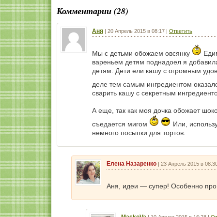
Комментарии (28)
Аня
|
20 Апрель 2015 в 08:17
|
Ответить
Мы с детьми обожаем овсянку
Едим
вареньем детям поднадоел я добавила
детям. Дети ели кашу с огромным удо
деле тем самым ингредиентом оказал
сварить кашу с секретным ингредиент
А еще, так как моя дочка обожает шок
съедается мигом
Или, использ
немного посыпки для тортов.
Елена Назаренко
|
23 Апрель 2015 в 08:3
Аня, идеи — супер! Особенно пр
MaskoVa
|
10 Август 2015 в 16:28
|
От