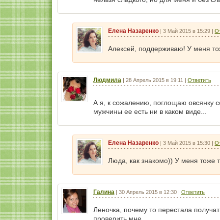
Елена Назаренко
|
3 Май 2015 в 15:29
|
О
Алексей, поддерживаю! У меня тож
Людмила
|
28 Апрель 2015 в 19:11
|
Ответить
А я, к сожалению, поглощаю овсянку 
мужчины ее есть ни в каком виде...
Елена Назаренко
|
3 Май 2015 в 15:30
|
О
Люда, как знакомо)) У меня тоже 
Галина
|
30 Апрель 2015 в 12:30
|
Ответить
Леночка, почему то перестала получат
проверить мне.