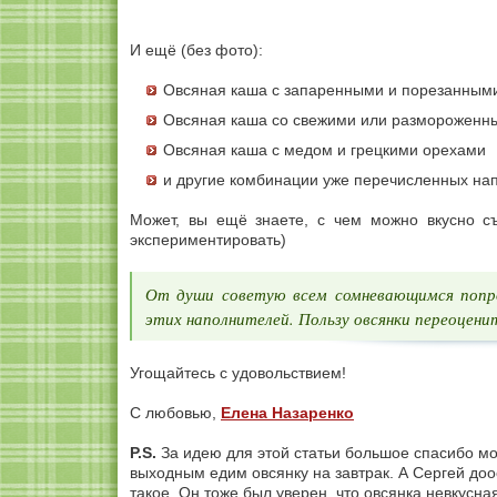
И ещё (без фото):
Овсяная каша с запаренными и порезанными
Овсяная каша со свежими или размороженн
Овсяная каша с медом и грецкими орехами
и другие комбинации уже перечисленных нап
Может, вы ещё знаете, с чем можно вкусно с
экспериментировать)
От души советую всем сомневающимся попро
этих наполнителей. Пользу овсянки переоцени
Угощайтесь с удовольствием!
С любовью,
Елена Назаренко
P.S.
За идею для этой статьи большое спасибо м
выходным едим овсянку на завтрак. А Сергей дооо
такое. Он тоже был уверен, что овсянка невкусная