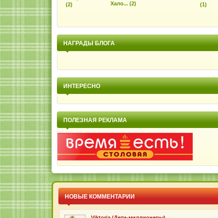
Хало... (2)
(2)
(1)
НАГРАДЫ БЛОГА
ИНТЕРЕСНО
Марина
Столько разного, вкуснатища! Хочу прям сейчас, б
ПОЛЕЗНАЯ РЕКЛАМА
Юлия Халова
Лена, привет! Оказывается, иногда просто здорово,
Анна
Елена, огромная благодарность за простоту написа
RMAU
ах да чтоб роллы не были гигантами,а были акуратн
НОВЫЕ КОММЕНТАРИИ
Viktoria (Дети-миллионеры)