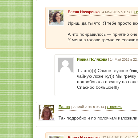
Елена Назаренко
|
4 Май 2015 в 11:39
|
От
Ириш, да ты что! Я тебе просто вс
А что понравилось — приятно очен
У меня в голове гречка со сладким
Ирина Полякова
|
14 Май 2015 в 22
Ты что)))) Самое вкусное блю
чайную ложечку))) Мы гречку
попробовала овсянку на воде в
Спасибо большое!!!)
Елена
|
22 Май 2015 в 08:14
|
Ответить
Так подробно и по полочкам изложили!
Елена Назаренко
|
27 Май 2015 в 01:17
|