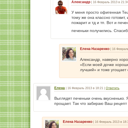
Александр
|
16 Февраль 2013 в 21:3
У меня просто офигенная Тещ
тому же она классно готовит, 
пожарит и тд и тп. Вот и печ
печеньки получились. Спасиб
Елена Назаренко
|
16 Февраль
Александр, наверно хор
«Если моей дочке хорошо
лучший» и тоже угощает 
Елена
|
16 Февраль 2013 в 18:21
|
Ответить
Выглядят печеньки очень вкусненько. 
прощает. Так что забираю Ваш рецепт 
Елена Назаренко
|
16 Февраль 2013 в 18: