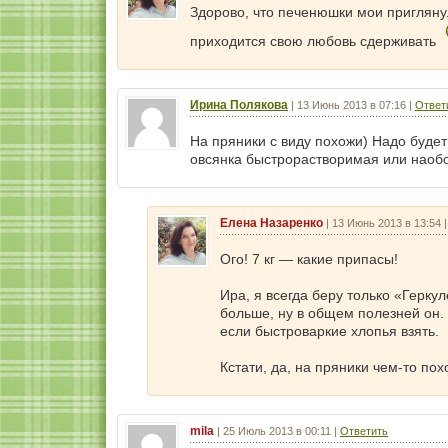
Здорово, что печенюшки мои приглянул
приходится свою любовь сдерживать
Ирина Полякова
|
13 Июнь 2013 в 07:16
|
Ответ
На пряники с виду похожи) Надо будет 
овсянка быстрорастворимая или наобо
Елена Назаренко
|
13 Июнь 2013 в 13:54
Ого! 7 кг — какие припасы!
Ира, я всегда беру только «Герку
больше, ну в общем полезней он. 
если быстроваркие хлопья взять.
Кстати, да, на пряники чем-то по
mila
|
25 Июль 2013 в 00:11
|
Ответить