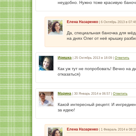
неудобно. Нужно тоже красивую баночк
Елена Назаренко
|
6 Октябрь 2013 в 07:4
Да, специальная баночка для мёда
на днях Олег от неё крышку разби
Иришка
|
25 Октябрь 2013 в 18:09
|
Ответить
Как уж тут не попробовать! Вечно на д
отказаться)
Марина
|
30 Январь 2014 в 06:57
|
Ответить
Какой интересный рецепт. И ингредиен
за идею!
Елена Назаренко
|
1 Февраль 2014 в 08:1