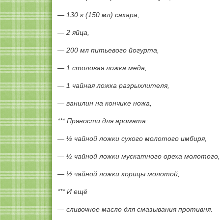
— 130 г (150 мл) сахара,
— 2 яйца,
— 200 мл питьевого йогурта,
— 1 столовая ложка меда,
— 1 чайная ложка разрыхлителя,
— ванилин на кончике ножа,
*** Пряности для аромата:
— ½ чайной ложки сухого молотого имбиря,
— ½ чайной ложки мускатного ореха молотого,
— ½ чайной ложки корицы молотой,
*** И ещё
— сливочное масло для смазывания противня.