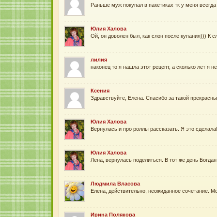
Раньше муж покупал в пакетиках тк у меня всегда
Юлия Халова
Ой, он доволен был, как слон после купания))) К с
лилия
наконец то я нашла этот рецепт, а сколько лет я н
Ксения
Здравствуйте, Елена. Спасибо за такой прекрасный 
Юлия Халова
Вернулась и про роллы рассказать. Я это сделала!
Юлия Халова
Лена, вернулась поделиться. В тот же день Богда
Людмила Власова
Елена, действительно, неожиданное сочетание. Мор
Ирина Полякова