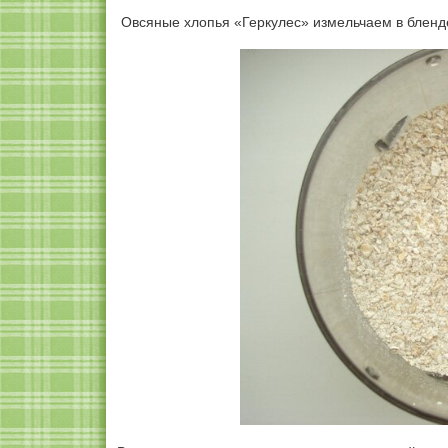
Овсяные хлопья «Геркулес» измельчаем в бленде