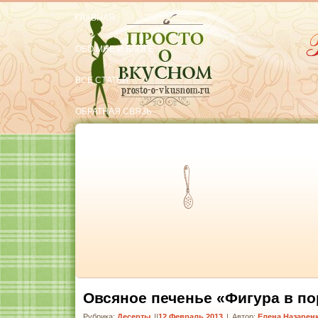
ГЛАВНАЯ
ОБО МНЕ И БЛОГЕ
ВСЕ СТАТЬИ
ОБРАТНАЯ СВЯЗЬ
РЕКОМЕНДУЮ
Тут вкусняшки
Овсяное печенье «Фигура в по
Рубрика:
Десерты
|
12 Февраль 2013
|
Автор:
Елена Назарен