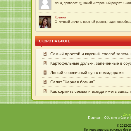
Лена, привееет!!!)) Какой интересный рецепт! Сколь
Ксения
Отличный и очень простой рецепт, надо попробоват
СКОРО НА БЛОГЕ
Самый простой и вкусный способ запечь
Картофельные дольки, запеченные в соу
Легкий чечевичный суп с помидорами
Салат "Черная богиня"
Как кормить семью и всегда иметь запас
Диза
Главная
Обо мне и блоге
© 2012-2
Копирование материалов без р