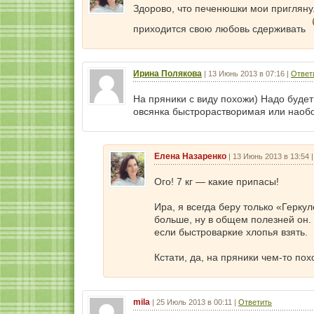
Здорово, что печенюшки мои приглянул
приходится свою любовь сдерживать
Ирина Полякова
|
13 Июнь 2013 в 07:16
|
Ответ
На пряники с виду похожи) Надо будет 
овсянка быстрорастворимая или наобо
Елена Назаренко
|
13 Июнь 2013 в 13:54
Ого! 7 кг — какие припасы!
Ира, я всегда беру только «Герку
больше, ну в общем полезней он. 
если быстроваркие хлопья взять.
Кстати, да, на пряники чем-то по
mila
|
25 Июль 2013 в 00:11
|
Ответить