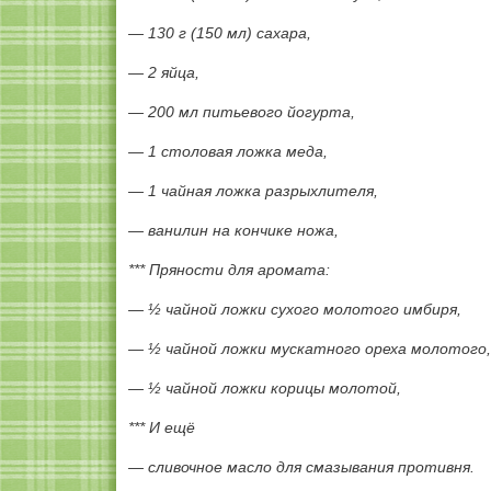
— 130 г (150 мл) сахара,
— 2 яйца,
— 200 мл питьевого йогурта,
— 1 столовая ложка меда,
— 1 чайная ложка разрыхлителя,
— ванилин на кончике ножа,
*** Пряности для аромата:
— ½ чайной ложки сухого молотого имбиря,
— ½ чайной ложки мускатного ореха молотого,
— ½ чайной ложки корицы молотой,
*** И ещё
— сливочное масло для смазывания противня.