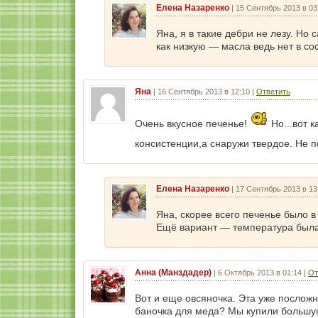
Елена Назаренко
|
15 Сентябрь 2013 в 03
Яна, я в такие дебри не лезу. Но 
как низкую — масла ведь нет в со
Яна
|
16 Сентябрь 2013 в 12:10
|
Ответить
Очень вкусное печенье!
Но...вот 
консистенции,а снаружи твердое. Не 
Елена Назаренко
|
17 Сентябрь 2013 в 13
Яна, скорее всего печенье было в
Ещё вариант — температура была
Анна (Манздадер)
|
6 Октябрь 2013 в 01:14
|
От
Вот и еще овсяночка. Эта уже посложн
баночка для меда? Мы купили большую