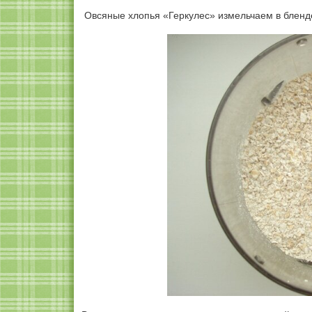
Овсяные хлопья «Геркулес» измельчаем в бленде