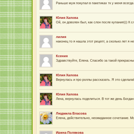
Раньше муж покупал в пакетиках тк у меня всегда
Юлия Халова
Ой, он доволен был, как слон после купания))) К с
лилия
наконец то я нашла этот рецепт, а сколько лет я н
Ксения
Здравствуйте, Елена. Спасибо за такой прекрасный 
Юлия Халова
Вернулась и про роллы рассказать. Я это сделала!
Юлия Халова
Лена, вернулась поделиться. В тот же день Богда
Людмила Власова
Елена, действительно, неожиданное сочетание. Мор
Ирина Полякова