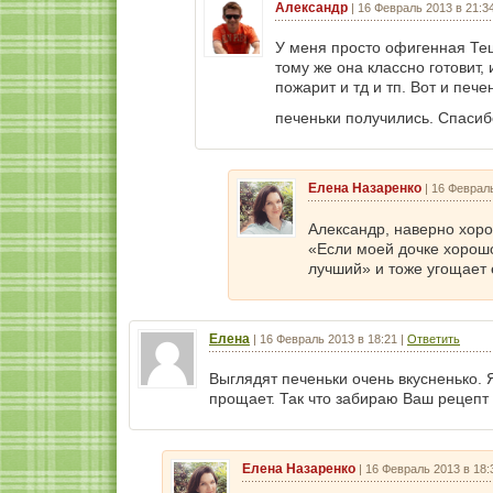
Александр
|
16 Февраль 2013 в 21:3
У меня просто офигенная Тещ
тому же она классно готовит, 
пожарит и тд и тп. Вот и печ
печеньки получились. Спасиб
Елена Назаренко
|
16 Февраль
Александр, наверно хор
«Если моей дочке хорошо
лучший» и тоже угощает 
Елена
|
16 Февраль 2013 в 18:21
|
Ответить
Выглядят печеньки очень вкусненько. 
прощает. Так что забираю Ваш рецепт 
Елена Назаренко
|
16 Февраль 2013 в 18: