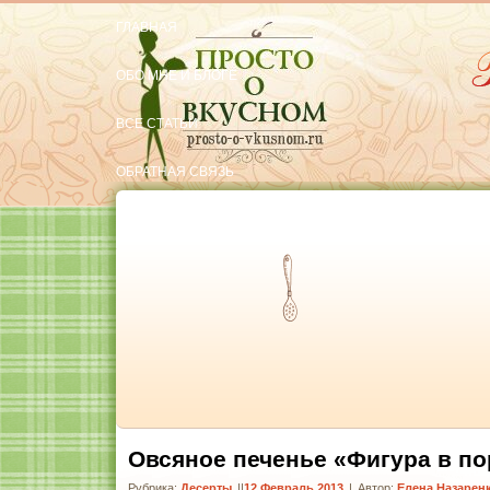
ГЛАВНАЯ
ОБО МНЕ И БЛОГЕ
ВСЕ СТАТЬИ
ОБРАТНАЯ СВЯЗЬ
РЕКОМЕНДУЮ
Тут вкусняшки
Овсяное печенье «Фигура в по
Рубрика:
Десерты
|
12 Февраль 2013
|
Автор:
Елена Назарен