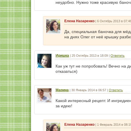
неудобно. Нужно тоже красивую баночк
Елена Назаренко
|
6 Октябрь 2013 в 07:4
Да, специальная баночка для мёда
на днях Олег от неё крышку разби
Иришка
|
25 Октябрь 2013 в 18:09
|
Ответить
Как уж тут не попробовать! Вечно на д
отказаться)
Марина
|
30 Январь 2014 в 06:57
|
Ответить
Какой интересный рецепт. И ингредиен
за идею!
Елена Назаренко
|
1 Февраль 2014 в 08:1