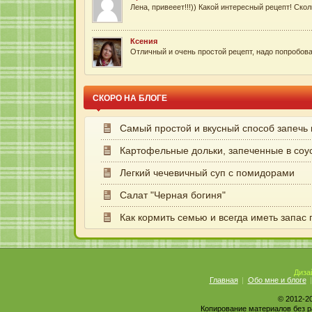
Лена, привееет!!!)) Какой интересный рецепт! Сколь
Ксения
Отличный и очень простой рецепт, надо попробоват
СКОРО НА БЛОГЕ
Самый простой и вкусный способ запечь
Картофельные дольки, запеченные в соу
Легкий чечевичный суп с помидорами
Салат "Черная богиня"
Как кормить семью и всегда иметь запас
Диза
Главная
Обо мне и блоге
© 2012-2
Копирование материалов без р